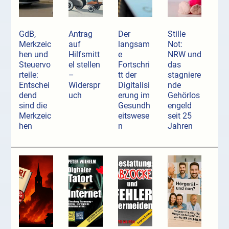
GdB,
Antrag
Der
Stille
Merkzeic
auf
langsam
Not:
hen und
Hilfsmitt
e
NRW und
Steuervo
el stellen
Fortschri
das
rteile:
–
tt der
stagniere
Entschei
Widerspr
Digitalisi
nde
dend
uch
erung im
Gehörlos
sind die
Gesundh
engeld
Merkzeic
eitswese
seit 25
hen
n
Jahren