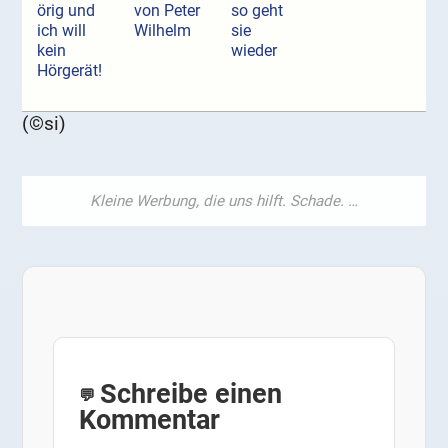
örig und
von Peter
so geht
ich will
Wilhelm
sie
kein
wieder
Hörgerät!
(©si)
Schreibe einen
Kommentar