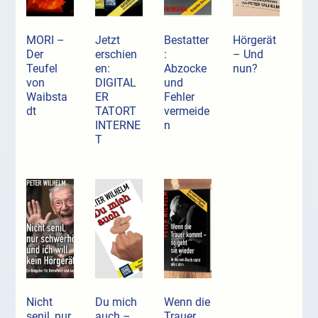
MORI –
Jetzt
Bestatter
Hörgerät
Der
erschien
:
– Und
Teufel
en:
Abzocke
nun?
von
DIGITAL
und
Waibsta
ER
Fehler
dt
TATORT
vermeide
INTERNE
n
T
Nicht
Du mich
Wenn die
senil, nur
auch –
Trauer