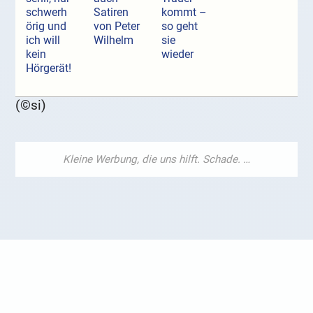
schwerh
Satiren
kommt –
örig und
von Peter
so geht
ich will
Wilhelm
sie
kein
wieder
Hörgerät!
(©si)