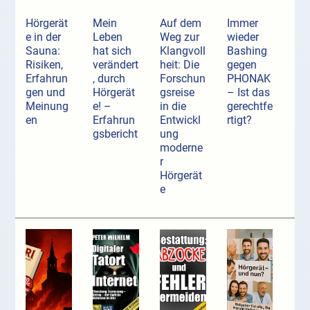
Hörgerät
Mein
Auf dem
Immer
e in der
Leben
Weg zur
wieder
Sauna:
hat sich
Klangvoll
Bashing
Risiken,
verändert
heit: Die
gegen
Erfahrun
, durch
Forschun
PHONAK
gen und
Hörgerät
gsreise
– Ist das
Meinung
e! –
in die
gerechtfe
en
Erfahrun
Entwickl
rtigt?
gsbericht
ung
moderne
r
Hörgerät
e