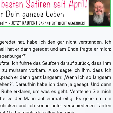
geredet hat, habe ich den gar nicht verstanden. Ich
nell hat er dann geredet und am Ende fragte er mich:
ebenbürger?‘
ufzte. Ich führte das Seufzen darauf zurück, dass ihm
r zu mühsam vorkam. Also sagte ich ihm, dass ich
 sprach er dann ganz langsam: ‚Wenn ich so langsam
ehen?‘. Daraufhin habe ich dann ja gesagt. Und dann
in Ruhe erklären, um was es geht. Verstehen Sie mich
hatte es der Mann auf einmal eilig. Es gehe um ein
chicken und ich könne unter verschiedenen Tarifen
el Martin macht das alles für mich.