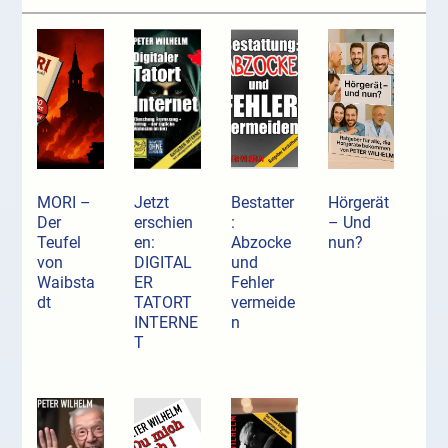
MORI –
Jetzt
Bestatter
Hörgerät
Der
erschien
:
– Und
Teufel
en:
Abzocke
nun?
von
DIGITAL
und
Waibsta
ER
Fehler
dt
TATORT
vermeide
INTERNE
n
T