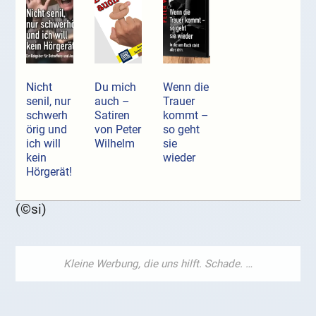
Nicht
Du mich
Wenn die
senil, nur
auch –
Trauer
schwerh
Satiren
kommt –
örig und
von Peter
so geht
ich will
Wilhelm
sie
kein
wieder
Hörgerät!
(©si)