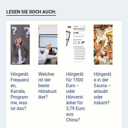
LESEN SIE DOCH AUCH:
Hörgerät:
Welcher
Hörgerät
Hörgerät
Frequenz
ist der
für 1500
e in der
en,
beste
Euro –
Sauna –
Kanäle,
Hörakust
oder
erlaubt
Program
iker?
Hörverst
oder
me, was
ärker für
riskant?
ist das?
3,79 Euro
aus
China?