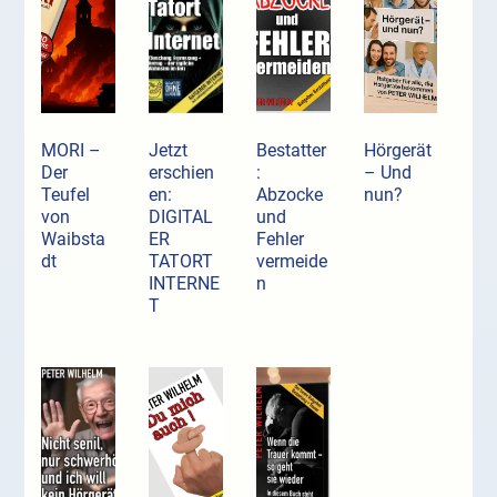
MORI –
Jetzt
Bestatter
Hörgerät
Der
erschien
:
– Und
Teufel
en:
Abzocke
nun?
von
DIGITAL
und
Waibsta
ER
Fehler
dt
TATORT
vermeide
INTERNE
n
T