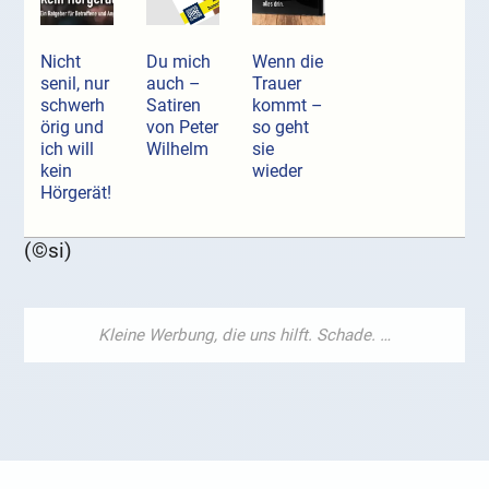
Nicht
Du mich
Wenn die
senil, nur
auch –
Trauer
schwerh
Satiren
kommt –
örig und
von Peter
so geht
ich will
Wilhelm
sie
kein
wieder
Hörgerät!
(©si)