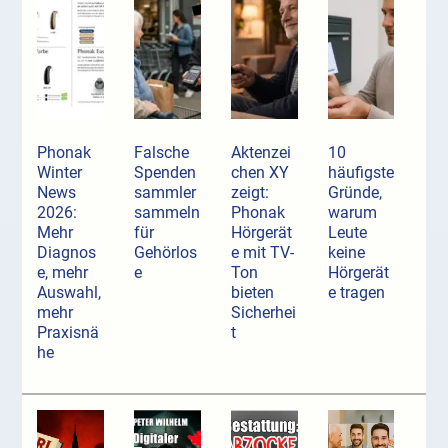
Phonak
Falsche
Aktenzei
10
Winter
Spenden
chen XY
häufigste
News
sammler
zeigt:
Gründe,
2026:
sammeln
Phonak
warum
Mehr
für
Hörgerät
Leute
Diagnos
Gehörlos
e mit TV-
keine
e, mehr
e
Ton
Hörgerät
Auswahl,
bieten
e tragen
mehr
Sicherhei
Praxisnä
t
he