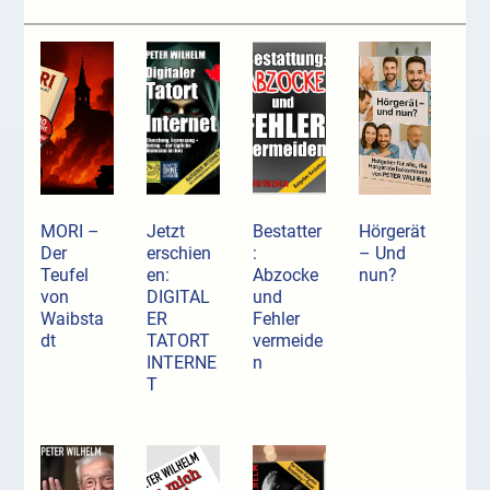
MORI –
Jetzt
Bestatter
Hörgerät
Der
erschien
:
– Und
Teufel
en:
Abzocke
nun?
von
DIGITAL
und
Waibsta
ER
Fehler
dt
TATORT
vermeide
INTERNE
n
T