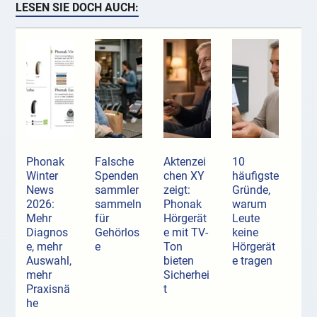
LESEN SIE DOCH AUCH:
Phonak
Falsche
Aktenzei
10
Winter
Spenden
chen XY
häufigste
News
sammler
zeigt:
Gründe,
2026:
sammeln
Phonak
warum
Mehr
für
Hörgerät
Leute
Diagnos
Gehörlos
e mit TV-
keine
e, mehr
e
Ton
Hörgerät
Auswahl,
bieten
e tragen
mehr
Sicherhei
Praxisnä
t
he