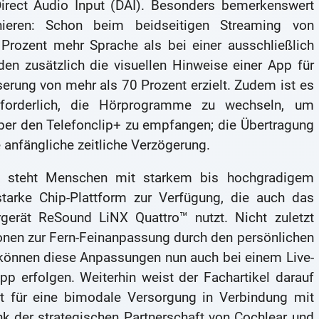
Direct Audio Input (DAI). Besonders bemerkenswert
nieren: Schon beim beidseitigen Streaming von
Prozent mehr Sprache als bei einer ausschließlich
en zusätzlich die visuellen Hinweise einer App für
serung von mehr als 70 Prozent erzielt. Zudem ist es
orderlich, die Hörprogramme zu wechseln, um
er den Telefonclip+ zu empfangen; die Übertragung
 anfängliche zeitliche Verzögerung.
 steht Menschen mit starkem bis hochgradigem
sstarke Chip-Plattform zur Verfügung, die auch das
gerät ReSound LiNX Quattro™ nutzt. Nicht zuletzt
onen zur Fern-Feinanpassung durch den persönlichen
 können diese Anpassungen nun auch bei einem Live-
p erfolgen. Weiterhin weist der Fachartikel darauf
 für eine bimodale Versorgung in Verbindung mit
k der strategischen Partnerschaft von Cochlear und