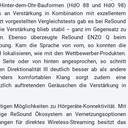
i Hinter-dem-Ohr-Bauformen (HdO 88 und HdO 98)
Plus an Verstärkung in Kombination mit exzellentem
 vorgestellten Vergleichstests gab es bei ReSound
e Verstärkung blieb stabil – ganz im Gegensatz zu
kten. Ebenso überzeugte ReSound ENZO Q beim
bung. Kam die Sprache von vorn, so konnten die
 lokalisieren, wie mit den Wettbewerber-Produkten.
Seite oder von hinten angesprochen, so schnitt
Direktionalität III deutlich besser ab als andere
onders komfortablen Klang sorgt zudem eine
tzlich auftretenden Geräuschen die Verstärkung in
fältigen Möglichkeiten zu Hörgeräte-Konnektivität. Mit
ige ReSound Ökosystem an Vernetzungsoptionen
gen für direktes Wireless-Streaming besitzt das