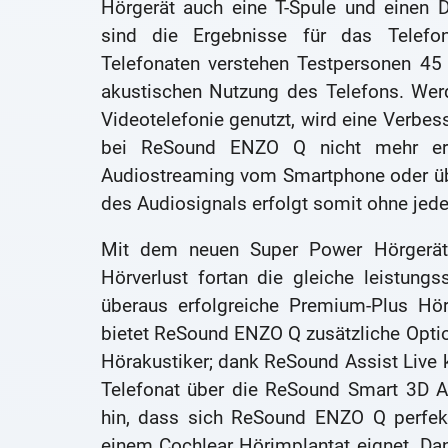
Hörgerät auch eine T-Spule und einen 
sind die Ergebnisse für das Telefo
Telefonaten verstehen Testpersonen 45 
akustischen Nutzung des Telefons. Werd
Videotelefonie genutzt, wird eine Verbes
bei ReSound ENZO Q nicht mehr erf
Audiostreaming vom Smartphone oder üb
des Audiosignals erfolgt somit ohne jede
Mit dem neuen Super Power Hörgerät
Hörverlust fortan die gleiche leistung
überaus erfolgreiche Premium-Plus Hör
bietet ReSound ENZO Q zusätzliche Opti
Hörakustiker; dank ReSound Assist Live
Telefonat über die ReSound Smart 3D Ap
hin, dass sich ReSound ENZO Q perfekt
einem Cochlear Hörimplantat eignet. Dan