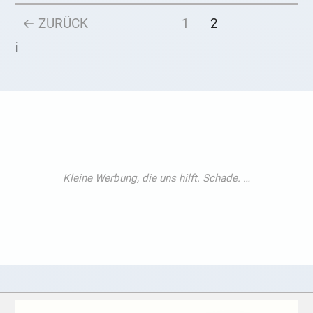
← ZURÜCK
1
2
i