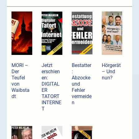
MORI –
Jetzt
Bestatter
Hörgerät
Der
erschien
:
– Und
Teufel
en:
Abzocke
nun?
von
DIGITAL
und
Waibsta
ER
Fehler
dt
TATORT
vermeide
INTERNE
n
T