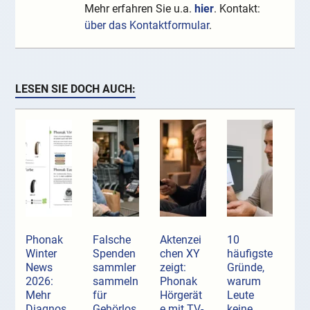
Mehr erfahren Sie u.a.
hier
. Kontakt:
über das Kontaktformular
.
LESEN SIE DOCH AUCH:
Phonak
Falsche
Aktenzei
10
Winter
Spenden
chen XY
häufigste
News
sammler
zeigt:
Gründe,
2026:
sammeln
Phonak
warum
Mehr
für
Hörgerät
Leute
Diagnos
Gehörlos
e mit TV-
keine