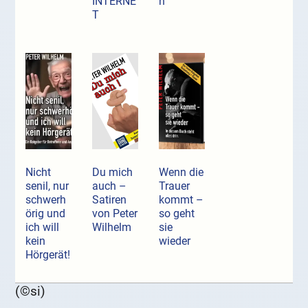
INTERNE
n
T
Nicht
Du mich
Wenn die
senil, nur
auch –
Trauer
schwerh
Satiren
kommt –
örig und
von Peter
so geht
ich will
Wilhelm
sie
kein
wieder
Hörgerät!
(©si)