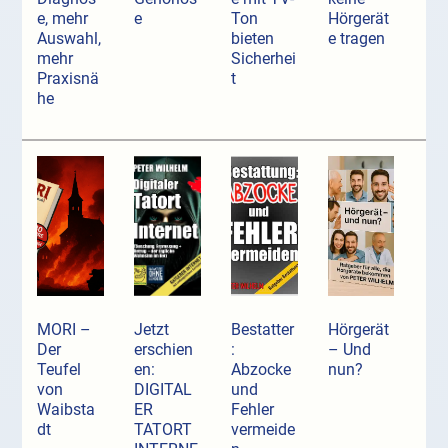
e, mehr
e
Ton
Hörgerät
Auswahl,
bieten
e tragen
mehr
Sicherhei
Praxisnä
t
he
MORI –
Jetzt
Bestatter
Hörgerät
Der
erschien
:
– Und
Teufel
en:
Abzocke
nun?
von
DIGITAL
und
Waibsta
ER
Fehler
dt
TATORT
vermeide