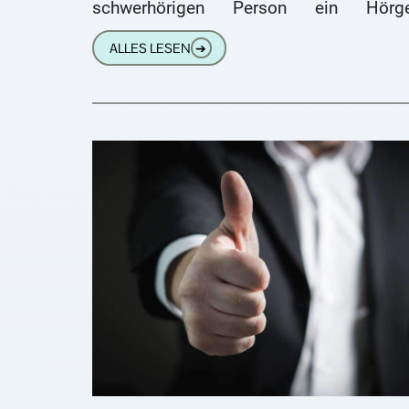
schwerhörigen Person ein Hörge
bezahlen, dessen Kosten über 
ALLES LESEN
➔
Festbetrag von bis zu 784,94 Euro lieg
Diese Frage hat