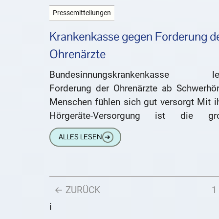
Pressemitteilungen
Krankenkasse gegen Forderung d
Ohrenärzte
Bundesinnungskrankenkasse le
Forderung der Ohrenärzte ab Schwerhör
Menschen fühlen sich gut versorgt Mit i
Hörgeräte-Versorgung ist die gr
Mehrheit der schwerhörigen Mensc
ALLES LESEN
➔
zufrieden. (Bildquelle: Monika Wisniews
DORTMUND. Schwerhörige Menschen in
← ZURÜCK
1
i