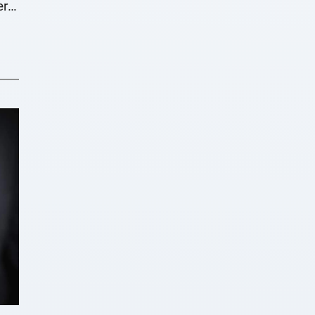
rät
dem
en?