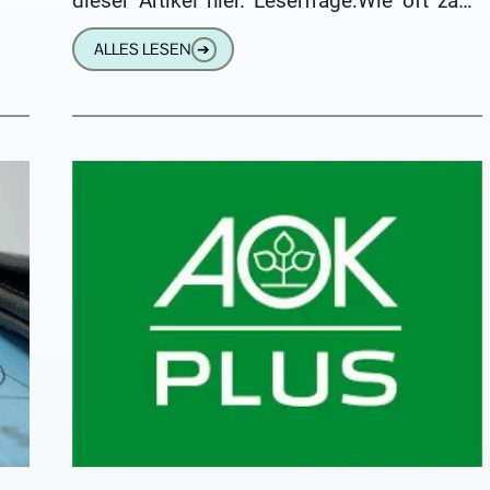
dieser Artikel hier. Leserfrage:Wie oft zahlt
die Krankenkasse Hörgeräte??? Vor nem
ALLES LESEN
➔
Jahr