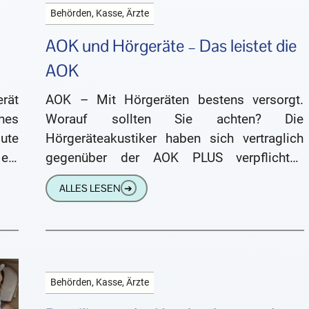
Behörden, Kasse, Ärzte
AOK und Hörgeräte – Das leistet die
AOK
rät
AOK – Mit Hörgeräten bestens versorgt.
hes
Worauf sollten Sie achten? Die
ute
Hörgeräteakustiker haben sich vertraglich
ein
gegenüber der AOK PLUS verpflichtet,
en,
verschiedene moderne Hörgeräte
ALLES LESEN
➔
renommierter Hersteller ohne finanzielle
Eigenbeteiligung für alle
Behörden, Kasse, Ärzte