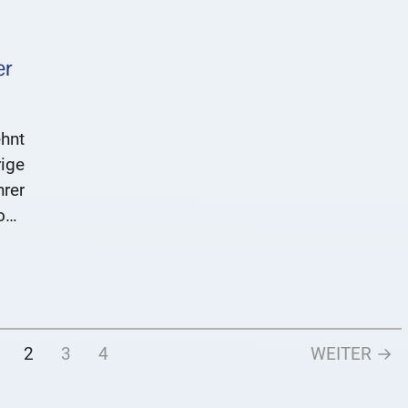
er
hnt
ige
hrer
oße
hen
ka)
2
3
4
WEITER →