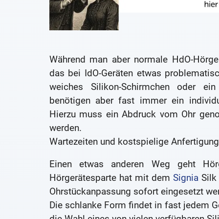
Während man aber normale HdO-Hörgerä
das bei IdO-Geräten etwas problematis
weiches Silikon-Schirmchen oder ein 
benötigen aber fast immer ein individ
Hierzu muss ein Abdruck vom Ohr geno
werden.
Wartezeiten und kostspielige Anfertigung
Einen etwas anderen Weg geht Hörg
Hörgerätesparte hat mit dem
Signia
Silk
Ohrstückanpassung sofort eingesetzt we
Die schlanke Form findet in fast jedem 
die Wahl eines von vielen verfügbaren Sil