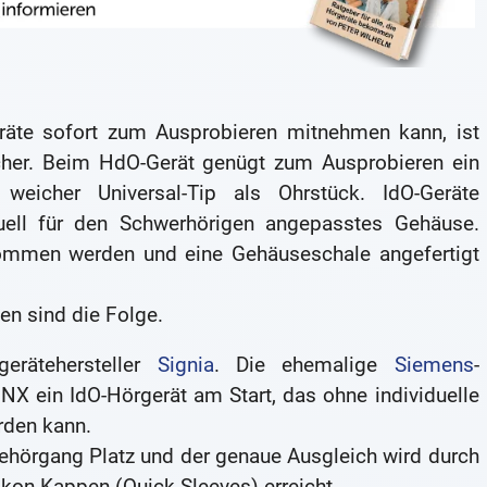
te sofort zum Ausprobieren mitnehmen kann, ist
cher. Beim HdO-Gerät genügt zum Ausprobieren ein
weicher Universal-Tip als Ohrstück. IdO-Geräte
uell für den Schwerhörigen angepasstes Gehäuse.
mmen werden und eine Gehäuseschale angefertigt
en sind die Folge.
erätehersteller
Signia
. Die ehemalige
Siemens
-
 NX ein IdO-Hörgerät am Start, das ohne individuelle
rden kann.
Gehörgang Platz und der genaue Ausgleich wird durch
ikon-Kappen (Quick-Sleeves) erreicht.