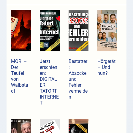
MORI –
Jetzt
Bestatter
Hörgerät
Der
erschien
:
– Und
Teufel
en:
Abzocke
nun?
von
DIGITAL
und
Waibsta
ER
Fehler
dt
TATORT
vermeide
INTERNE
n
T