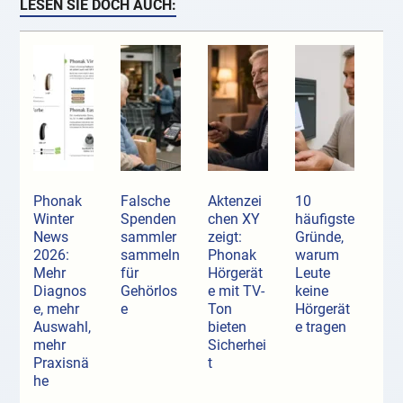
LESEN SIE DOCH AUCH:
Phonak
Falsche
Aktenzei
10
Winter
Spenden
chen XY
häufigste
News
sammler
zeigt:
Gründe,
2026:
sammeln
Phonak
warum
Mehr
für
Hörgerät
Leute
Diagnos
Gehörlos
e mit TV-
keine
e, mehr
e
Ton
Hörgerät
Auswahl,
bieten
e tragen
mehr
Sicherhei
Praxisnä
t
he