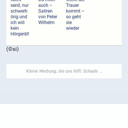
senil, nur
auch –
Trauer
schwerh
Satiren
kommt –
örig und
von Peter
so geht
ich will
Wilhelm
sie
kein
wieder
Hörgerät!
(©si)