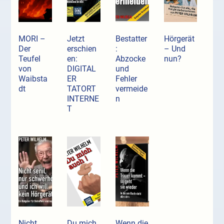
MORI –
Jetzt
Bestatter
Hörgerät
Der
erschien
:
– Und
Teufel
en:
Abzocke
nun?
von
DIGITAL
und
Waibsta
ER
Fehler
dt
TATORT
vermeide
INTERNE
n
T
Nicht
Du mich
Wenn die