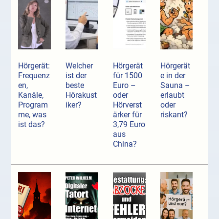
Hörgerät:
Welcher
Hörgerät
Hörgerät
Frequenz
ist der
für 1500
e in der
en,
beste
Euro –
Sauna –
Kanäle,
Hörakust
oder
erlaubt
Program
iker?
Hörverst
oder
me, was
ärker für
riskant?
ist das?
3,79 Euro
aus
China?