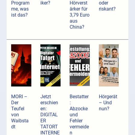
Program
iker?
Hörverst
oder
me, was
ärker für
riskant?
ist das?
3,79 Euro
aus
China?
MORI –
Jetzt
Bestatter
Hörgerät
Der
erschien
:
– Und
Teufel
en:
Abzocke
nun?
von
DIGITAL
und
Waibsta
ER
Fehler
dt
TATORT
vermeide
INTERNE
n