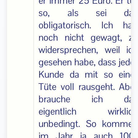
er immer 25 Euro. Er tut
so, als sei das
obligatorisch. Ich hab
noch nicht gewagt, zu
widersprechen, weil ich
gesehen habe, dass jeder
Kunde da mit so einer
Tüte voll rausgeht. Aber
brauche ich das
eigentlich wirklich
unbedingt. So kommen
im Jahr ja auch 100-