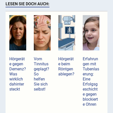
LESEN SIE DOCH AUCH:
Hörgerät
Vom
Hörgerät
Erfahrun
e gegen
Tinnitus
e beim
gen mit
Demenz?
geplagt?
Röntgen
Tubenlas
Was
So
ablegen?
erung:
wirklich
helfen
Eine
dahinter
Sie sich
Erfolgsg
steckt
selbst!
eschicht
e gegen
blockiert
e Ohren