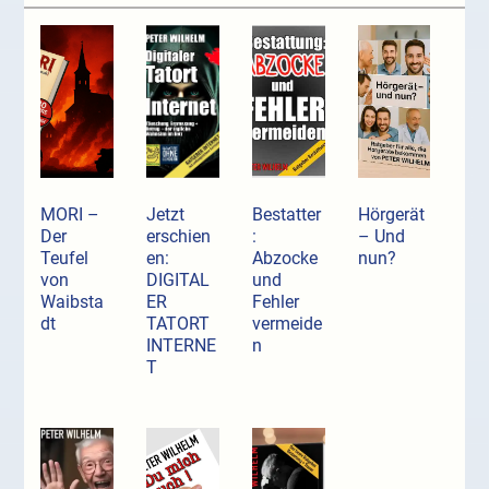
MORI –
Jetzt
Bestatter
Hörgerät
Der
erschien
:
– Und
Teufel
en:
Abzocke
nun?
von
DIGITAL
und
Waibsta
ER
Fehler
dt
TATORT
vermeide
INTERNE
n
T