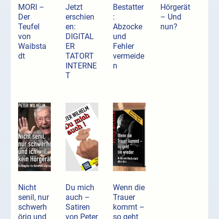
MORI –
Jetzt
Bestatter
Hörgerät
Der
erschien
:
– Und
Teufel
en:
Abzocke
nun?
von
DIGITAL
und
Waibsta
ER
Fehler
dt
TATORT
vermeide
INTERNE
n
T
Nicht
Du mich
Wenn die
senil, nur
auch –
Trauer
schwerh
Satiren
kommt –
örig und
von Peter
so geht