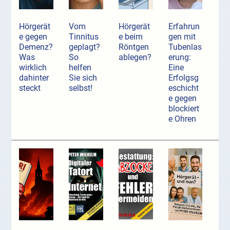
Hörgerät
Vom
Hörgerät
Erfahrun
e gegen
Tinnitus
e beim
gen mit
Demenz?
geplagt?
Röntgen
Tubenlas
Was
So
ablegen?
erung:
wirklich
helfen
Eine
dahinter
Sie sich
Erfolgsg
steckt
selbst!
eschicht
e gegen
blockiert
e Ohren