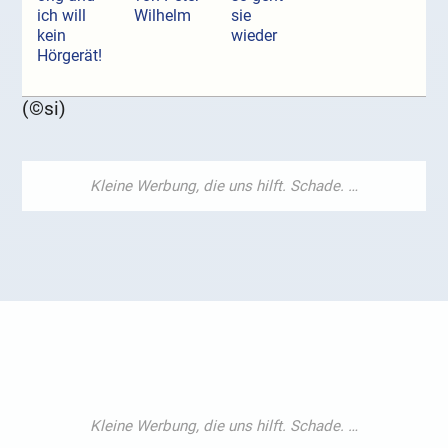
ich will
Wilhelm
sie
kein
wieder
Hörgerät!
(©si)