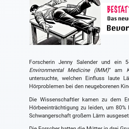
Forscherin Jenny Salender und ein 5
Environmental Medicine (IMM)
“ am
K
untersuchte, welchen Einfluss laute 
Hörproblemen bei den neugeborenen Kind
Die Wissenschaftler kamen zu dem Erg
Hörbeeinträchtigung zu leiden, um 80% 
Schwangerschaft großem Lärm ausgesetz
Die Forscher hatten die Mütter in drei Gru