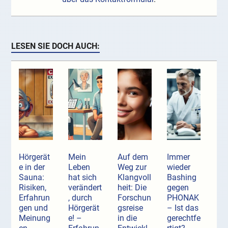
LESEN SIE DOCH AUCH:
Hörgerät
Mein
Auf dem
Immer
e in der
Leben
Weg zur
wieder
Sauna:
hat sich
Klangvoll
Bashing
Risiken,
verändert
heit: Die
gegen
Erfahrun
, durch
Forschun
PHONAK
gen und
Hörgerät
gsreise
– Ist das
Meinung
e! –
in die
gerechtfe