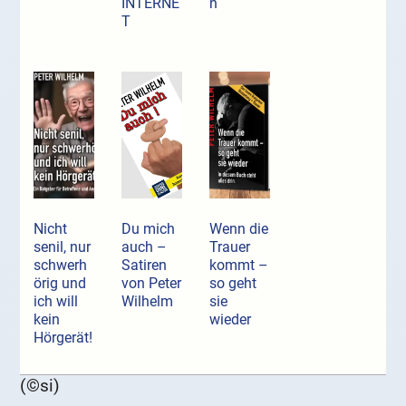
INTERNE
n
T
Nicht
Du mich
Wenn die
senil, nur
auch –
Trauer
schwerh
Satiren
kommt –
örig und
von Peter
so geht
ich will
Wilhelm
sie
kein
wieder
Hörgerät!
(©si)