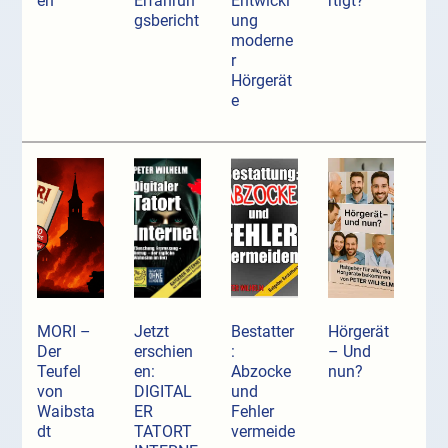
en
Erfahrun
Entwickl
rtigt?
gsbericht
ung
moderne
r
Hörgerät
e
MORI –
Jetzt
Bestatter
Hörgerät
Der
erschien
:
– Und
Teufel
en:
Abzocke
nun?
von
DIGITAL
und
Waibsta
ER
Fehler
dt
TATORT
vermeide