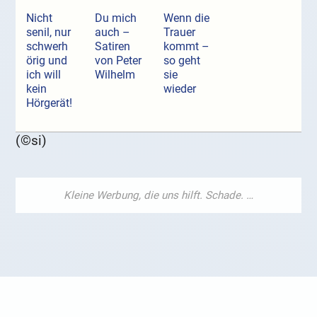
Nicht
Du mich
Wenn die
senil, nur
auch –
Trauer
schwerh
Satiren
kommt –
örig und
von Peter
so geht
ich will
Wilhelm
sie
kein
wieder
Hörgerät!
(©si)