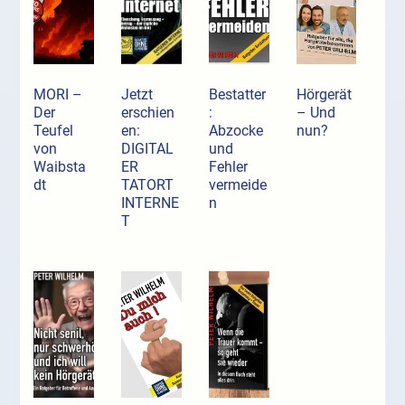
MORI –
Jetzt
Bestatter
Hörgerät
Der
erschien
:
– Und
Teufel
en:
Abzocke
nun?
von
DIGITAL
und
Waibsta
ER
Fehler
dt
TATORT
vermeide
INTERNE
n
T