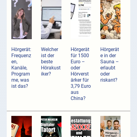
Hörgerät:
Welcher
Hörgerät
Hörgerät
Frequenz
ist der
für 1500
e in der
en,
beste
Euro –
Sauna –
Kanäle,
Hörakust
oder
erlaubt
Program
iker?
Hörverst
oder
me, was
ärker für
riskant?
ist das?
3,79 Euro
aus
China?