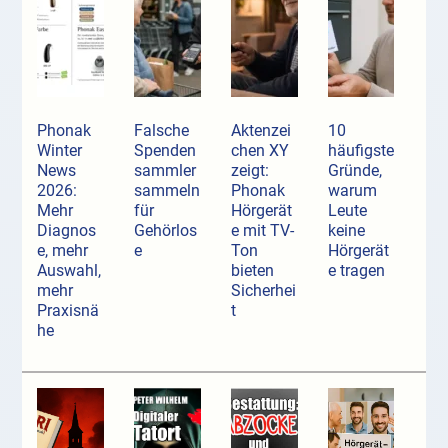
Phonak
Falsche
Aktenzei
10
Winter
Spenden
chen XY
häufigste
News
sammler
zeigt:
Gründe,
2026:
sammeln
Phonak
warum
Mehr
für
Hörgerät
Leute
Diagnos
Gehörlos
e mit TV-
keine
e, mehr
e
Ton
Hörgerät
Auswahl,
bieten
e tragen
mehr
Sicherhei
Praxisnä
t
he