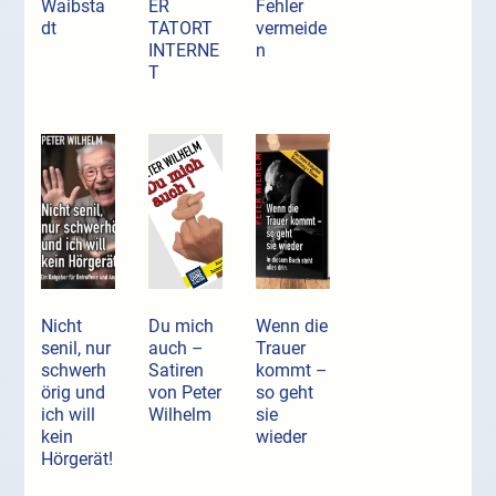
Waibsta
ER
Fehler
dt
TATORT
vermeide
INTERNE
n
T
Nicht
Du mich
Wenn die
senil, nur
auch –
Trauer
schwerh
Satiren
kommt –
örig und
von Peter
so geht
ich will
Wilhelm
sie
kein
wieder
Hörgerät!