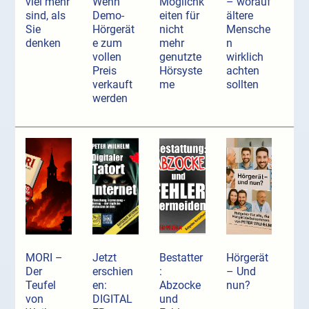
viel mehr
Wenn
Möglichk
– worauf
sind, als
Demo-
eiten für
ältere
Sie
Hörgerät
nicht
Mensche
denken
e zum
mehr
n
vollen
genutzte
wirklich
Preis
Hörsyste
achten
verkauft
me
sollten
werden
MORI –
Jetzt
Bestatter
Hörgerät
Der
erschien
:
– Und
Teufel
en:
Abzocke
nun?
von
DIGITAL
und