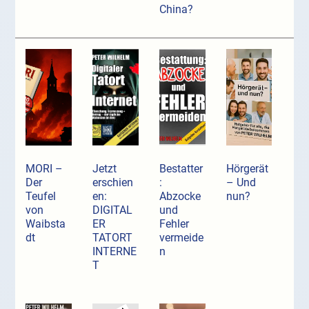
China?
MORI –
Jetzt
Bestatter
Hörgerät
Der
erschien
:
– Und
Teufel
en:
Abzocke
nun?
von
DIGITAL
und
Waibsta
ER
Fehler
dt
TATORT
vermeide
INTERNE
n
T