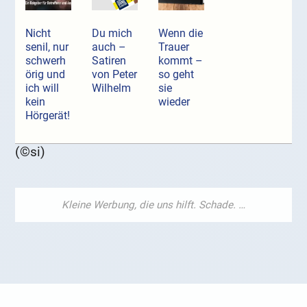
Nicht
Du mich
Wenn die
senil, nur
auch –
Trauer
schwerh
Satiren
kommt –
örig und
von Peter
so geht
ich will
Wilhelm
sie
kein
wieder
Hörgerät!
(©si)