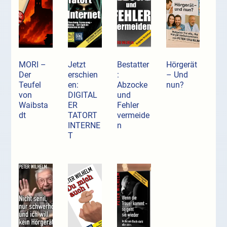
MORI –
Jetzt
Bestatter
Hörgerät
Der
erschien
:
– Und
Teufel
en:
Abzocke
nun?
von
DIGITAL
und
Waibsta
ER
Fehler
dt
TATORT
vermeide
INTERNE
n
T