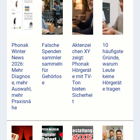
Phonak
Falsche
Aktenzei
10
Winter
Spenden
chen XY
häufigste
News
sammler
zeigt:
Gründe,
2026:
sammeln
Phonak
warum
Mehr
für
Hörgerät
Leute
Diagnos
Gehörlos
e mit TV-
keine
e, mehr
e
Ton
Hörgerät
Auswahl,
bieten
e tragen
mehr
Sicherhei
Praxisnä
t
he