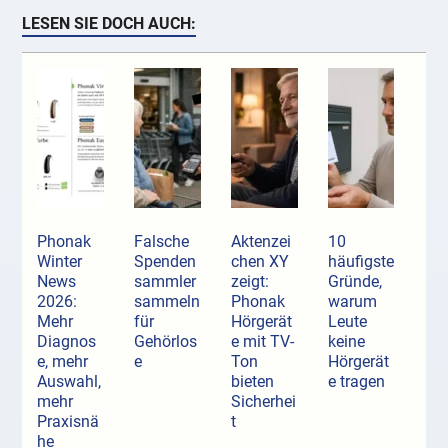
LESEN SIE DOCH AUCH:
Phonak
Falsche
Aktenzei
10
Winter
Spenden
chen XY
häufigste
News
sammler
zeigt:
Gründe,
2026:
sammeln
Phonak
warum
Mehr
für
Hörgerät
Leute
Diagnos
Gehörlos
e mit TV-
keine
e, mehr
e
Ton
Hörgerät
Auswahl,
bieten
e tragen
mehr
Sicherhei
Praxisnä
t
he