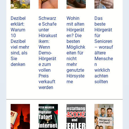
Dezibel
Schwarz
Wohin
Das
erklärt:
e Schafe
mit alten
beste
Warum
unter
Hörgerät
Hörgerät
10
Hörakust
en? Die
für
Dezibel
ikern:
besten
Senioren
viel mehr
Wenn
Möglichk
– worauf
sind, als
Demo-
eiten für
ältere
Sie
Hörgerät
nicht
Mensche
denken
e zum
mehr
n
vollen
genutzte
wirklich
Preis
Hörsyste
achten
verkauft
me
sollten
werden