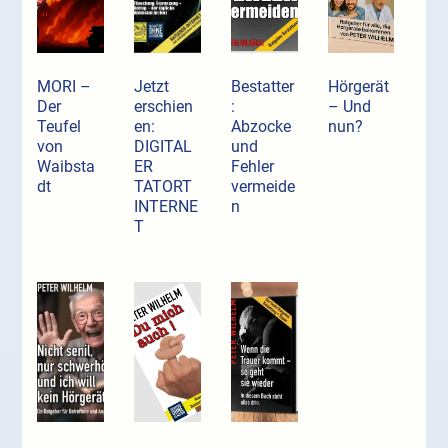
MORI –
Jetzt
Bestatter
Hörgerät
Der
erschien
:
– Und
Teufel
en:
Abzocke
nun?
von
DIGITAL
und
Waibsta
ER
Fehler
dt
TATORT
vermeide
INTERNE
n
T