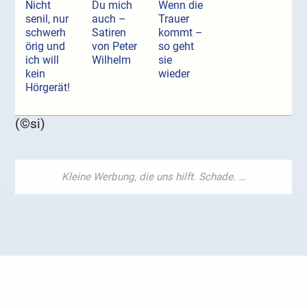
Nicht
Du mich
Wenn die
senil, nur
auch –
Trauer
schwerh
Satiren
kommt –
örig und
von Peter
so geht
ich will
Wilhelm
sie
kein
wieder
Hörgerät!
(©si)