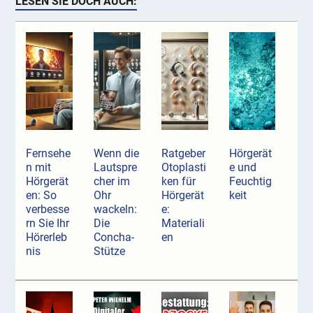
LESEN SIE DOCH AUCH:
Fernsehe
Wenn die
Ratgeber
Hörgerät
n mit
Lautspre
Otoplasti
e und
Hörgerät
cher im
ken für
Feuchtig
en: So
Ohr
Hörgerät
keit
verbesse
wackeln:
e:
rn Sie Ihr
Die
Materiali
Hörerleb
Concha-
en
nis
Stütze