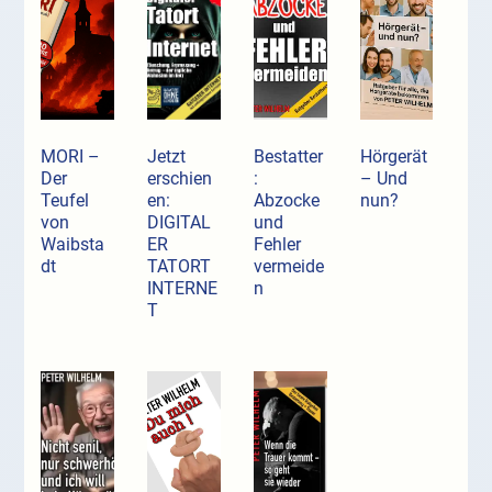
MORI –
Jetzt
Bestatter
Hörgerät
Der
erschien
:
– Und
Teufel
en:
Abzocke
nun?
von
DIGITAL
und
Waibsta
ER
Fehler
dt
TATORT
vermeide
INTERNE
n
T