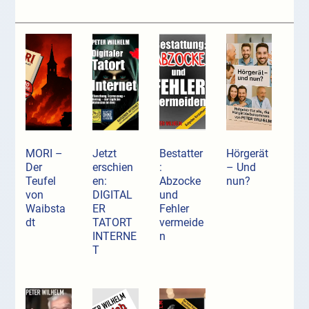
MORI –
Jetzt
Bestatter
Hörgerät
Der
erschien
:
– Und
Teufel
en:
Abzocke
nun?
von
DIGITAL
und
Waibsta
ER
Fehler
dt
TATORT
vermeide
INTERNE
n
T