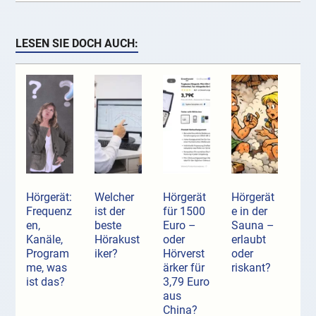
LESEN SIE DOCH AUCH:
Hörgerät:
Welcher
Hörgerät
Hörgerät
Frequenz
ist der
für 1500
e in der
en,
beste
Euro –
Sauna –
Kanäle,
Hörakust
oder
erlaubt
Program
iker?
Hörverst
oder
me, was
ärker für
riskant?
ist das?
3,79 Euro
aus
China?