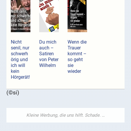
Nicht
Du mich
Wenn die
senil, nur
auch –
Trauer
schwerh
Satiren
kommt –
örig und
von Peter
so geht
ich will
Wilhelm
sie
kein
wieder
Hörgerät!
(©si)