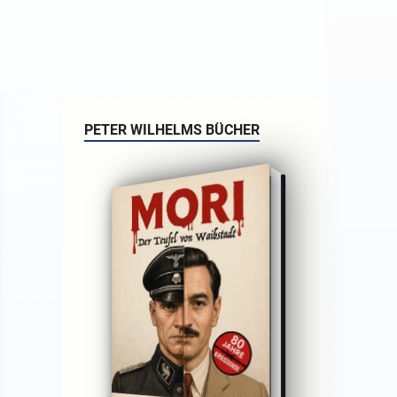
PETER WILHELMS BÜCHER
che
auf
ten
alb
gen
das