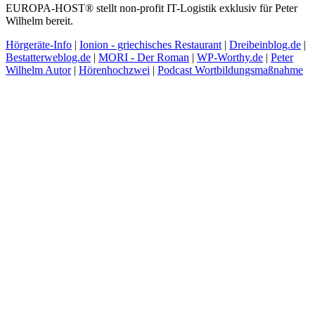
EUROPA-HOST® stellt non-profit IT-Logistik exklusiv für Peter
Wilhelm bereit.
Hörgeräte-Info
|
Ionion - griechisches Restaurant
|
Dreibeinblog.de
|
Bestatterweblog.de
|
MORI - Der Roman
|
WP-Worthy.de
|
Peter
Wilhelm Autor
|
Hörenhochzwei
|
Podcast Wortbildungsmaßnahme