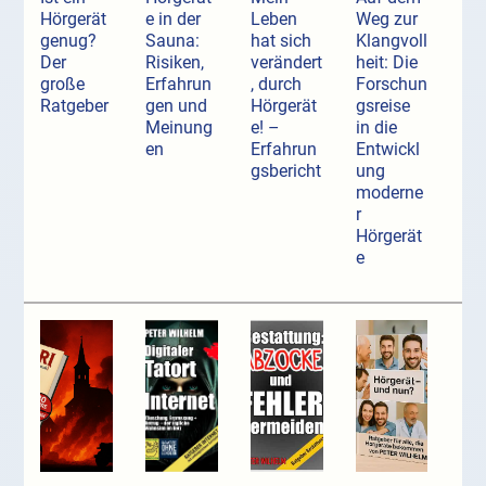
Hörgerät
e in der
Leben
Weg zur
genug?
Sauna:
hat sich
Klangvoll
Der
Risiken,
verändert
heit: Die
große
Erfahrun
, durch
Forschun
Ratgeber
gen und
Hörgerät
gsreise
Meinung
e! –
in die
en
Erfahrun
Entwickl
gsbericht
ung
moderne
r
Hörgerät
e