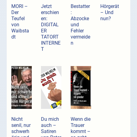
MORI –
Jetzt
Bestatter
Hörgerät
Der
erschien
:
– Und
Teufel
en:
Abzocke
nun?
von
DIGITAL
und
Waibsta
ER
Fehler
dt
TATORT
vermeide
INTERNE
n
T
Nicht
Du mich
Wenn die
senil, nur
auch –
Trauer
schwerh
Satiren
kommt –