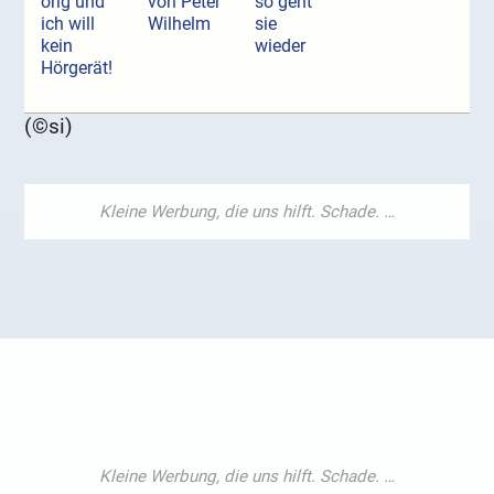
örig und
von Peter
so geht
ich will
Wilhelm
sie
kein
wieder
Hörgerät!
(©si)