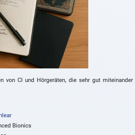
en von CI und Hörgeräten, die sehr gut miteinander
hlear
nced Bionics