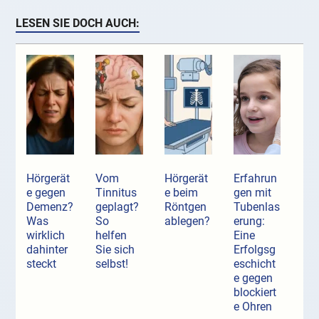
LESEN SIE DOCH AUCH:
Hörgerät
Vom
Hörgerät
Erfahrun
e gegen
Tinnitus
e beim
gen mit
Demenz?
geplagt?
Röntgen
Tubenlas
Was
So
ablegen?
erung:
wirklich
helfen
Eine
dahinter
Sie sich
Erfolgsg
steckt
selbst!
eschicht
e gegen
blockiert
e Ohren