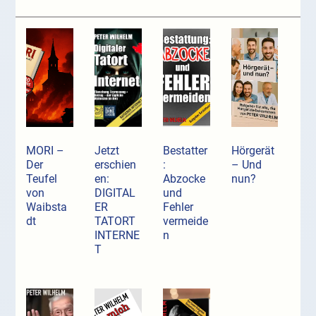
MORI –
Jetzt
Bestatter
Hörgerät
Der
erschien
:
– Und
Teufel
en:
Abzocke
nun?
von
DIGITAL
und
Waibsta
ER
Fehler
dt
TATORT
vermeide
INTERNE
n
T