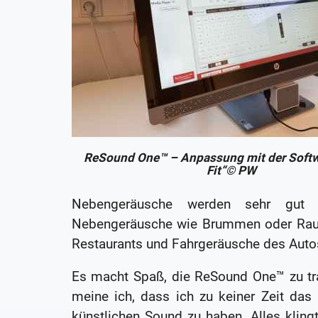
ReSound One™ – Anpassung mit der Softw
Fit“© PW
Nebengeräusche werden sehr gut a
Nebengeräusche wie Brummen oder Raus
Restaurants und Fahrgeräusche des Autos
Es macht Spaß, die ReSound One™ zu tra
meine ich, dass ich zu keiner Zeit das
künstlichen Sound zu haben. Alles klingt 