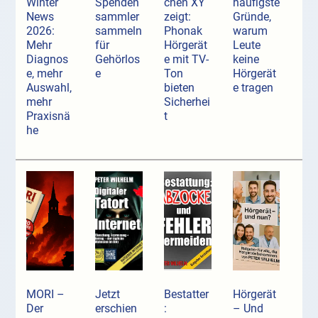
Winter
Spenden
chen XY
häufigste
News
sammler
zeigt:
Gründe,
2026:
sammeln
Phonak
warum
Mehr
für
Hörgerät
Leute
Diagnos
Gehörlos
e mit TV-
keine
e, mehr
e
Ton
Hörgerät
Auswahl,
bieten
e tragen
mehr
Sicherhei
Praxisnä
t
he
MORI –
Jetzt
Bestatter
Hörgerät
Der
erschien
:
– Und