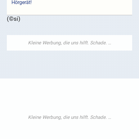
Hörgerät!
(©si)