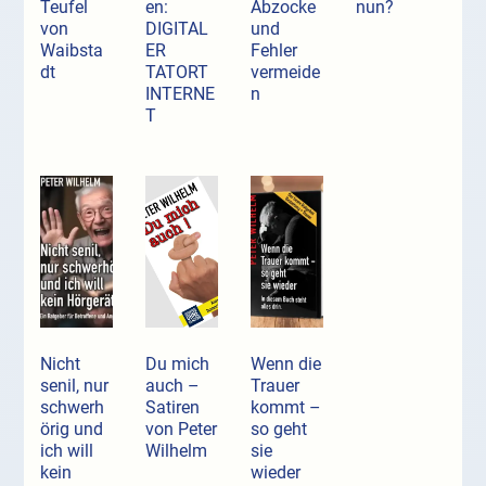
Teufel
en:
Abzocke
nun?
von
DIGITAL
und
Waibsta
ER
Fehler
dt
TATORT
vermeide
INTERNE
n
T
Nicht
Du mich
Wenn die
senil, nur
auch –
Trauer
schwerh
Satiren
kommt –
örig und
von Peter
so geht
ich will
Wilhelm
sie
kein
wieder