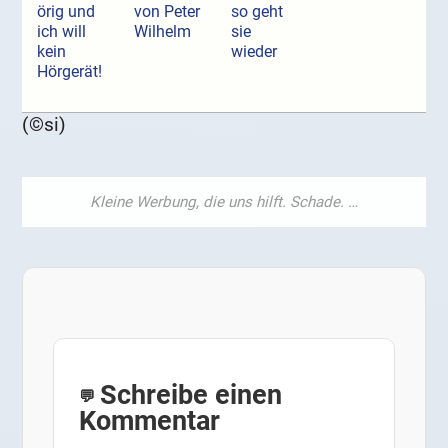
örig und
von Peter
so geht
ich will
Wilhelm
sie
kein
wieder
Hörgerät!
(©si)
Schreibe einen
Kommentar