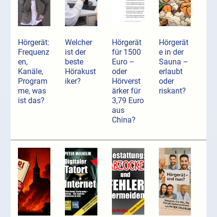
Hörgerät:
Welcher
Hörgerät
Hörgerät
Frequenz
ist der
für 1500
e in der
en,
beste
Euro –
Sauna –
Kanäle,
Hörakust
oder
erlaubt
Program
iker?
Hörverst
oder
me, was
ärker für
riskant?
ist das?
3,79 Euro
aus
China?