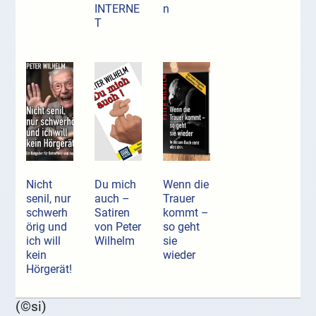
INTERNE
n
T
Nicht
Du mich
Wenn die
senil, nur
auch –
Trauer
schwerh
Satiren
kommt –
örig und
von Peter
so geht
ich will
Wilhelm
sie
kein
wieder
Hörgerät!
(©si)