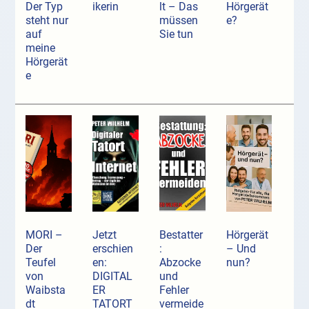
Der Typ
ikerin
lt – Das
Hörgerät
steht nur
müssen
e?
auf
Sie tun
meine
Hörgerät
e
MORI –
Jetzt
Bestatter
Hörgerät
Der
erschien
:
– Und
Teufel
en:
Abzocke
nun?
von
DIGITAL
und
Waibsta
ER
Fehler
dt
TATORT
vermeide