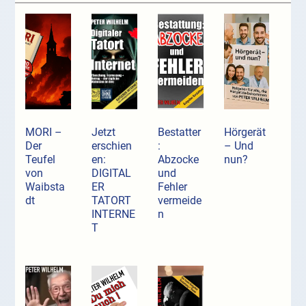
MORI –
Jetzt
Bestatter
Hörgerät
Der
erschien
:
– Und
Teufel
en:
Abzocke
nun?
von
DIGITAL
und
Waibsta
ER
Fehler
dt
TATORT
vermeide
INTERNE
n
T