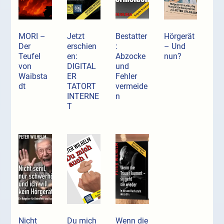
MORI –
Jetzt
Bestatter
Hörgerät
Der
erschien
:
– Und
Teufel
en:
Abzocke
nun?
von
DIGITAL
und
Waibsta
ER
Fehler
dt
TATORT
vermeide
INTERNE
n
T
Nicht
Du mich
Wenn die