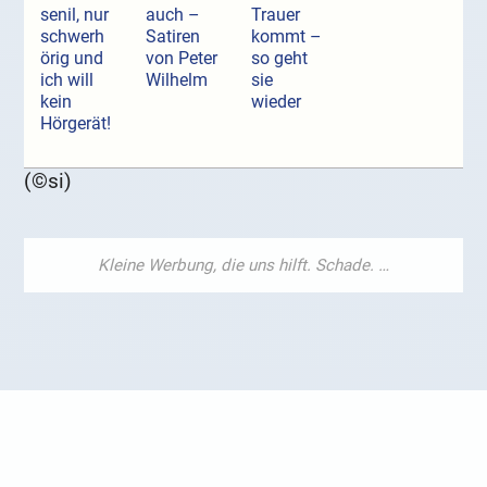
senil, nur
auch –
Trauer
schwerh
Satiren
kommt –
örig und
von Peter
so geht
ich will
Wilhelm
sie
kein
wieder
Hörgerät!
(©si)