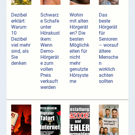
Dezibel
Schwarz
Wohin
Das
erklärt:
e Schafe
mit alten
beste
Warum
unter
Hörgerät
Hörgerät
10
Hörakust
en? Die
für
Dezibel
ikern:
besten
Senioren
viel mehr
Wenn
Möglichk
– worauf
sind, als
Demo-
eiten für
ältere
Sie
Hörgerät
nicht
Mensche
denken
e zum
mehr
n
vollen
genutzte
wirklich
Preis
Hörsyste
achten
verkauft
me
sollten
werden