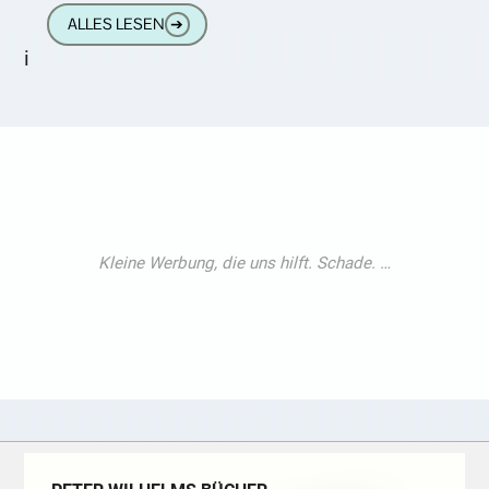
einem Cochlea-Implantat. Das ermöglicht
ALLES LESEN
➔
mir
i