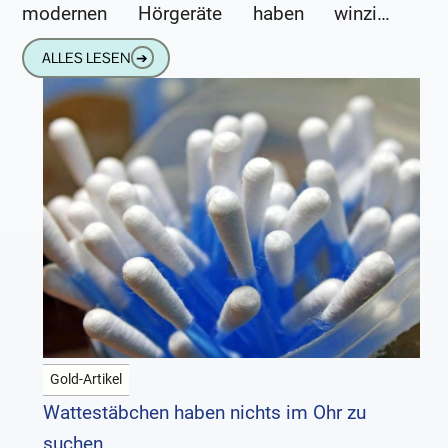
modernen Hörgeräte haben winzige
Lautsprecher (Hörer), die nadelfeine
ALLES LESEN
➔
Öffnungen haben. Sowohl Im-Ohr-Geräte
(IdO) als
Gold-Artikel
Wattestäbchen haben nichts im Ohr zu
suchen