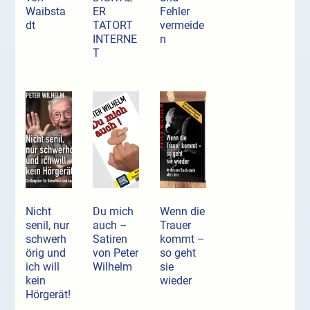
Waibsta
ER
Fehler
dt
TATORT
vermeide
INTERNE
n
T
Nicht
Du mich
Wenn die
senil, nur
auch –
Trauer
schwerh
Satiren
kommt –
örig und
von Peter
so geht
ich will
Wilhelm
sie
kein
wieder
Hörgerät!