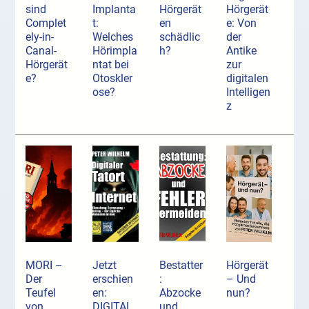
sind
Implanta
Hörgerät
Hörgerät
Complet
t:
en
e: Von
ely-in-
Welches
schädlic
der
Canal-
Hörimpla
h?
Antike
Hörgerät
ntat bei
zur
e?
Otoskler
digitalen
ose?
Intelligen
z
MORI –
Jetzt
Bestatter
Hörgerät
Der
erschien
:
– Und
Teufel
en:
Abzocke
nun?
von
DIGITAL
und