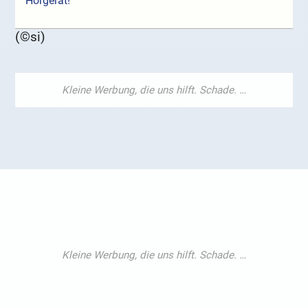
Hörgerät!
(©si)