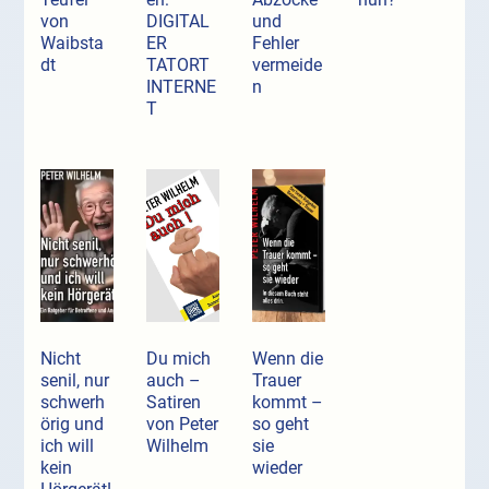
von
DIGITAL
und
Waibsta
ER
Fehler
dt
TATORT
vermeide
INTERNE
n
T
Nicht
Du mich
Wenn die
senil, nur
auch –
Trauer
schwerh
Satiren
kommt –
örig und
von Peter
so geht
ich will
Wilhelm
sie
kein
wieder