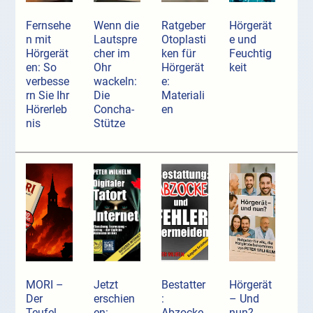
Fernsehe
Wenn die
Ratgeber
Hörgerät
n mit
Lautspre
Otoplasti
e und
Hörgerät
cher im
ken für
Feuchtig
en: So
Ohr
Hörgerät
keit
verbesse
wackeln:
e:
rn Sie Ihr
Die
Materiali
Hörerleb
Concha-
en
nis
Stütze
MORI –
Jetzt
Bestatter
Hörgerät
Der
erschien
:
– Und
Teufel
en:
Abzocke
nun?