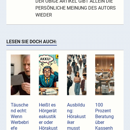
DER OBIGE ARTIKEL GIBT ALLEIN DIE
PERSÖNLICHE MEINUNG DES AUTORS
WIEDER
LESEN SIE DOCH AUCH:
Täusche
Heißt es
Ausbildu
100
nd echt:
Hörgerät
ng:
Prozent
Wenn
eakustik
Hörakust
Beratung
Werbebri
er oder
iker
über
efe
Hörakust
musst
Kassenh