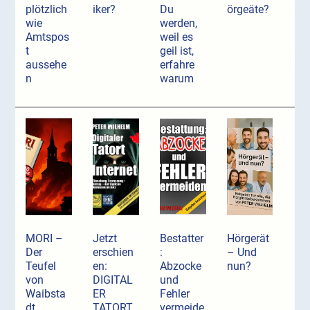
plötzlich
iker?
Du
örgeäte?
wie
werden,
Amtspos
weil es
t
geil ist,
aussehe
erfahre
n
warum
MORI –
Jetzt
Bestatter
Hörgerät
Der
erschien
:
– Und
Teufel
en:
Abzocke
nun?
von
DIGITAL
und
Waibsta
ER
Fehler
dt
TATORT
vermeide