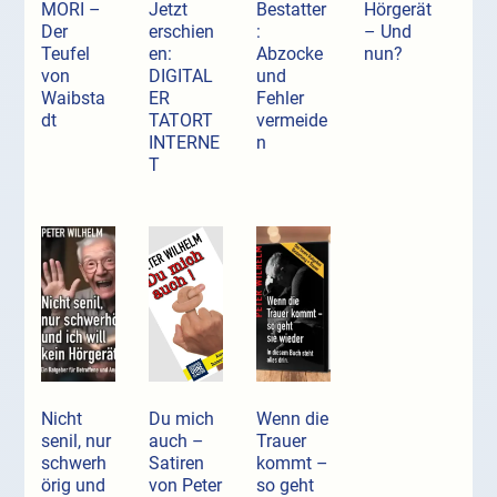
MORI –
Jetzt
Bestatter
Hörgerät
Der
erschien
:
– Und
Teufel
en:
Abzocke
nun?
von
DIGITAL
und
Waibsta
ER
Fehler
dt
TATORT
vermeide
INTERNE
n
T
Nicht
Du mich
Wenn die
senil, nur
auch –
Trauer
schwerh
Satiren
kommt –
örig und
von Peter
so geht