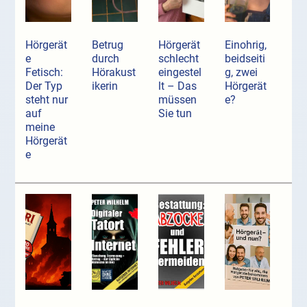
Hörgerät
Betrug
Hörgerät
Einohrig,
e
durch
schlecht
beidseiti
Fetisch:
Hörakust
eingestel
g, zwei
Der Typ
ikerin
lt – Das
Hörgerät
steht nur
müssen
e?
auf
Sie tun
meine
Hörgerät
e