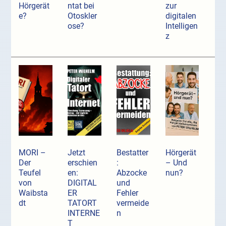
Hörgerät
ntat bei
zur
e?
Otoskler
digitalen
ose?
Intelligen
z
MORI –
Jetzt
Bestatter
Hörgerät
Der
erschien
:
– Und
Teufel
en:
Abzocke
nun?
von
DIGITAL
und
Waibsta
ER
Fehler
dt
TATORT
vermeide
INTERNE
n
T