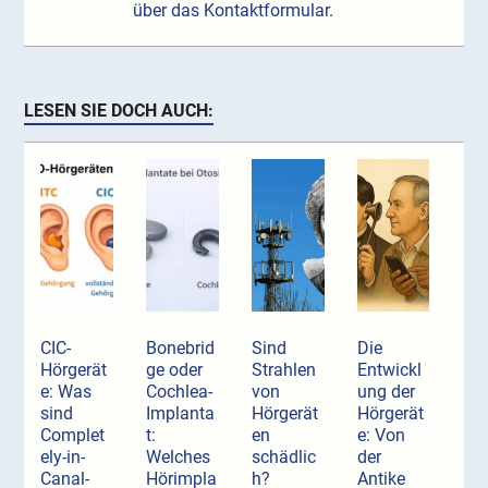
über das Kontaktformular
.
LESEN SIE DOCH AUCH:
CIC-
Bonebrid
Sind
Die
Hörgerät
ge oder
Strahlen
Entwickl
e: Was
Cochlea-
von
ung der
sind
Implanta
Hörgerät
Hörgerät
Complet
t:
en
e: Von
ely-in-
Welches
schädlic
der
Canal-
Hörimpla
h?
Antike