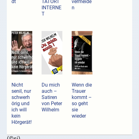
dt
TATORT
vermeide
INTERNE
n
T
Nicht
Du mich
Wenn die
senil, nur
auch –
Trauer
schwerh
Satiren
kommt –
örig und
von Peter
so geht
ich will
Wilhelm
sie
kein
wieder
Hörgerät!
(©si)