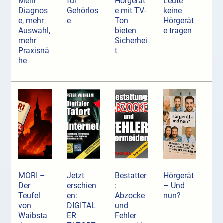
Mehr
für
Hörgerät
Leute
Diagnos
Gehörlos
e mit TV-
keine
e, mehr
e
Ton
Hörgerät
Auswahl,
bieten
e tragen
mehr
Sicherhei
Praxisnä
t
he
MORI –
Jetzt
Bestatter
Hörgerät
Der
erschien
:
– Und
Teufel
en:
Abzocke
nun?
von
DIGITAL
und
Waibsta
ER
Fehler