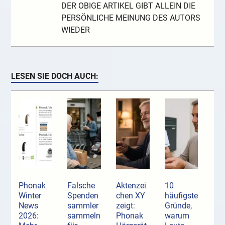
DER OBIGE ARTIKEL GIBT ALLEIN DIE
PERSÖNLICHE MEINUNG DES AUTORS
WIEDER
LESEN SIE DOCH AUCH:
Phonak
Falsche
Aktenzei
10
Winter
Spenden
chen XY
häufigste
News
sammler
zeigt:
Gründe,
2026:
sammeln
Phonak
warum