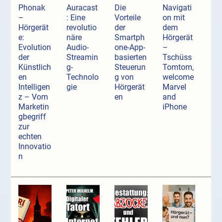
Phonak
Auracast
Die
Navigati
–
: Eine
Vorteile
on mit
Hörgerät
revolutio
der
dem
e:
näre
Smartph
Hörgerät
Evolution
Audio-
one-App-
–
der
Streamin
basierten
Tschüss
Künstlich
g-
Steuerun
Tomtom,
en
Technolo
g von
welcome
Intelligen
gie
Hörgerät
Marvel
z – Vom
en
and
Marketin
iPhone
gbegriff
zur
echten
Innovatio
n