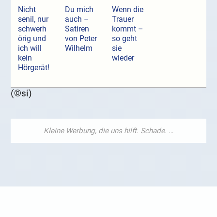
Nicht
Du mich
Wenn die
senil, nur
auch –
Trauer
schwerh
Satiren
kommt –
örig und
von Peter
so geht
ich will
Wilhelm
sie
kein
wieder
Hörgerät!
(©si)