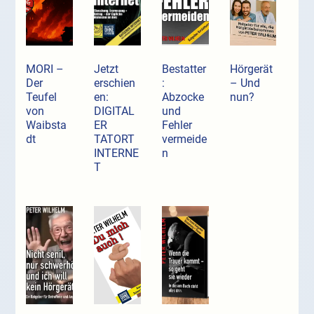
MORI –
Jetzt
Bestatter
Hörgerät
Der
erschien
:
– Und
Teufel
en:
Abzocke
nun?
von
DIGITAL
und
Waibsta
ER
Fehler
dt
TATORT
vermeide
INTERNE
n
T