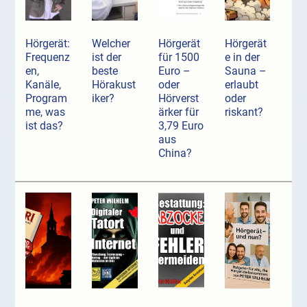
Hörgerät:
Welcher
Hörgerät
Hörgerät
Frequenz
ist der
für 1500
e in der
en,
beste
Euro –
Sauna –
Kanäle,
Hörakust
oder
erlaubt
Program
iker?
Hörverst
oder
me, was
ärker für
riskant?
ist das?
3,79 Euro
aus
China?