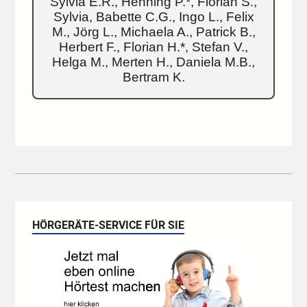
Sylvia E.R., Henning P.*, Florian S.,
Sylvia, Babette C.G., Ingo L., Felix
M., Jörg L., Michaela A., Patrick B.,
Herbert F., Florian H.*, Stefan V.,
Helga M., Merten H., Daniela M.B.,
Bertram K.
HÖRGERÄTE-SERVICE FÜR SIE