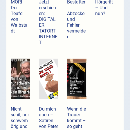
MORI –
Jetzt
Bestatter
Hörgerät
Der
erschien
:
– Und
Teufel
en:
Abzocke
nun?
von
DIGITAL
und
Waibsta
ER
Fehler
dt
TATORT
vermeide
INTERNE
n
T
Nicht
Du mich
Wenn die
senil, nur
auch –
Trauer
schwerh
Satiren
kommt –
örig und
von Peter
so geht