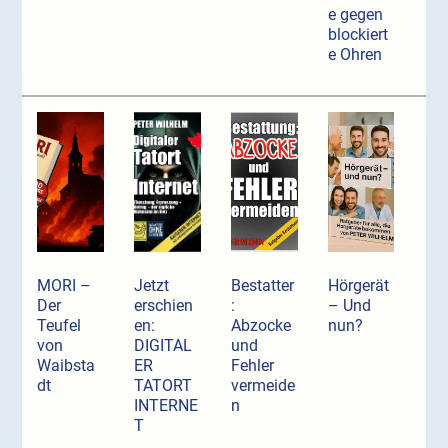
e gegen
blockiert
e Ohren
MORI –
Jetzt
Bestatter
Hörgerät
Der
erschien
:
– Und
Teufel
en:
Abzocke
nun?
von
DIGITAL
und
Waibsta
ER
Fehler
dt
TATORT
vermeide
INTERNE
n
T