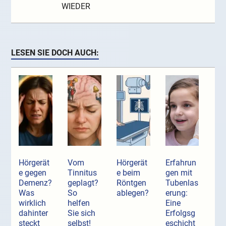
WIEDER
LESEN SIE DOCH AUCH:
Hörgerät
Vom
Hörgerät
Erfahrun
e gegen
Tinnitus
e beim
gen mit
Demenz?
geplagt?
Röntgen
Tubenlas
Was
So
ablegen?
erung:
wirklich
helfen
Eine
dahinter
Sie sich
Erfolgsg
steckt
selbst!
eschicht